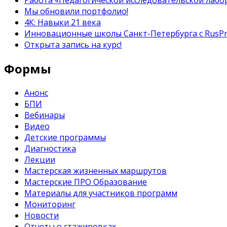
Работа «Педагогической исследовательской лабор
Мы обновили портфолио!
4К: Навыки 21 века
Инновационные школы Санкт-Петербурга с RusP
Открыта запись на курс!
Формы
Анонс
БПИ
Вебинары
Видео
Детские программы
Диагностика
Лекции
Мастерская жизненных маршрутов
Мастерские ПРО Образование
Материалы для участников программ
Мониторинг
Новости
Отчеты о стажировках