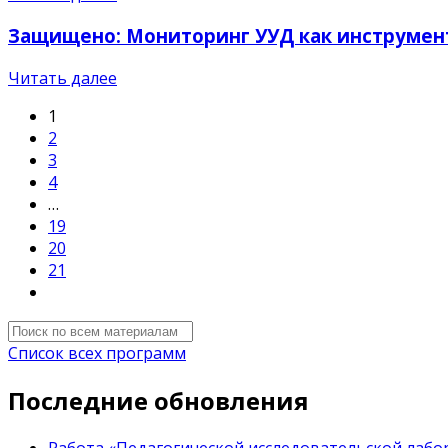
Защищено: Мониторинг УУД как инструмент 
Читать далее
1
2
3
4
…
19
20
21
Список всех программ
Последние обновления