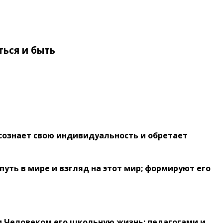
ться и быть
Центр «ТОЧКА ПСИ»
осознает свою индивидуальность и обретает
уть в мире и взгляд на этот мир; формируют его
 Человеком его школьную жизнь: педагогами и