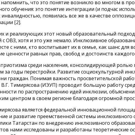
о напомнить, что это понятие возникло во многом в пр
ого обучения: это понятие интеграции (и подчас исполь
с инвалидностью, появилась все же в качестве оппозиц
ации [2].
их и реализующих этот новый образовательный подход,
 с ОВЗ, хотя и это уже немало. Инклюзивное образован
вместе с ними, кто воспитывает их в семье, как шанс дл
е ценности равных прав, свобод и достоинств каждого
атриотизма среди населения, консолидирующей ролью п
м за годы перестройки. Развитие социокультурной инк
ни граждан. Понимая важность просветительской рабо
 В.Г. Тимирясова (ИЭУП) проводит большую работу сре
нности по распространению идей инклюзии, объяснени
ким центром в своем регионе благодаря огромной прос
мирясова является федеральной инновационной площад
ние и развитие преемственной системы инклюзивного о
блики Татарстан по внедрению инклюзивного образова
ктов нами исследованы и разработаны теоретические о