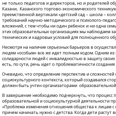
не только педагогов и директоров, но и родителей об
Казани, Казанского торгово-экономического технику
преемственной вертикали «детский сад – школа – кол
требований научно-методического и психолого-педаго
вложений, с тем чтобы ни один ребенок и ни одна сем
этих образовательных организациях мы наблюдаем за
технических и кадровых условий для полноценного обуч
Несмотря на наличие серьезных барьеров в осуществ
людям «особым» все же идет полным ходом. Одним из
солидарности людей с инвалидностью в защиту своих
есть, по сути, речь идет о проблематичности создан
Очевидно, что определение перспектив и сложностей 
социокультурного контекста, который создавался сто
должен быть учтен организаторами образовательной
В завершение необходимо подчеркнуть, что процесс п
образовательной и социокультурной деятельности при
«Проблема изменения отношения общества к лицам с 
причем начинать нужно с детства. Когда дети растут 