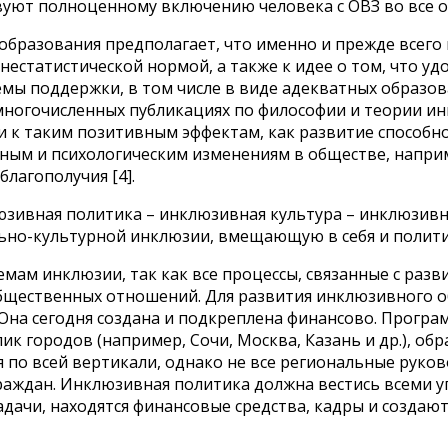
вуют полноценному включению человека с ОВЗ во все 
образования предполагает, что именно и прежде всего
днестатистической нормой, а также к идее о том, что 
темы поддержки, в том числе в виде адекватных образ
 многочисленных публикациях по философии и теории и
 к таким позитивным эффектам, как развитие способнос
ным и психологическим изменениям в обществе, напри
лагополучия [4].
зивная политика – инклюзивная культура – инклюзивна
но-культурной инклюзии, вмещающую в себя и политику
емам инклюзии, так как все процессы, связанные с ра
бщественных отношений. Для развития инклюзивного о
на сегодня создана и подкреплена финансово. Программа
к городов (например, Сочи, Москва, Казань и др.), об
я по всей вертикали, однако не все региональные рук
аждан. Инклюзивная политика должна вестись всеми уп
дачи, находятся финансовые средства, кадры и создаю