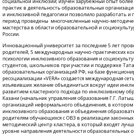
социальной инклюзии; изучен зарубежный опыт более 
практик в деятельность образовательных организаци
и инклюзивной педагогики позволило разработать и 
период проведены многочисленные научно-методичес
мастерства в области образовательной и социокультур
России.
Инновационный университет за последние 5 лет прове
родителей, 5 международных научно-практических ко
психологии инклюзивного образования и социокульт
студентов, школьников при участии и поддержке Тата
образовательных организаций РФ, на базе функцион
ресоциализации «VERA» создается международная сет
изъявивших желание объединиться вокруг идеи инклюз
развитием кластерного подхода по инклюзивному обр
Казани (начальник управления образования Г.Г. Лат
организаций неформального объединения, в котором н
инклюзивного образования и объединения образовате
родителям обучающихся с ОВЗ в реализации законных п
методический центр кластера, в который входят луч
уровне направления деятельности образовательных 