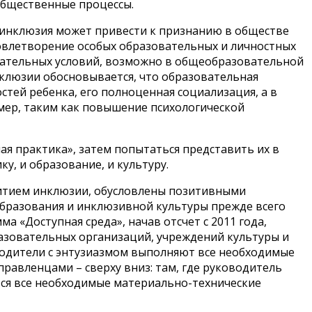
общественные процессы.
 инклюзия может привести к признанию в обществе
удовлетворение особых образовательных и личностных
овательных условий, возможно в общеобразовательной
нклюзии обосновывается, что образовательная
тей ребенка, его полноценная социализация, а в
мер, таким как повышение психологической
я практика», затем попытаться представить их в
, и образование, и культуру.
звитием инклюзии, обусловлены позитивными
бразования и инклюзивной культуры прежде всего
 «Доступная среда», начав отсчет с 2011 года,
разовательных организаций, учреждений культуры и
оводители с энтузиазмом выполняют все необходимые
равленцами – сверху вниз: там, где руководитель
тся все необходимые материально-технические