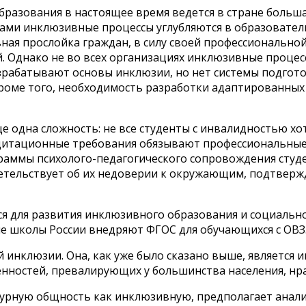
бразования в настоящее время ведется в стране больша
ами инклюзивные процессы углубляются в образователь
ивная прослойка граждан, в силу своей профессиональн
. Однако не во всех организациях инклюзивные процес
зрабатывают основы инклюзии, но нет системы подгото
Кроме того, необходимость разработки адаптированных
е одна сложность: не все студенты с инвалидностью хо
едитационные требования обязывают профессиональны
ммы психолого-педагогического сопровождения студен
етельствует об их недоверии к окружающим, подтверж
тся для развития инклюзивного образования и социальн
ие школы России внедряют ФГОС для обучающихся с ОВЗ
 инклюзии. Она, как уже было сказано выше, являетс
енностей, превалирующих у большинства населения, нр
урную общность как инклюзивную, предполагает анализ