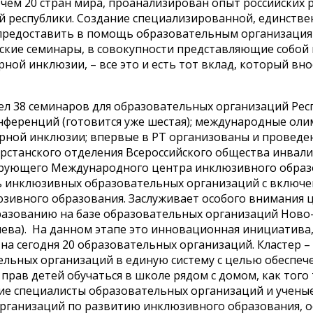
чем 20 стран мира, проанализирован опыт российских 
й республики. Создание специализированной, единстве
предоставить в помощь образовательным организациям
кие семинары, в совокупности представляющие собой 
ной инклюзии, – все это и есть тот вклад, который вн
л 38 семинаров для образовательных организаций Респ
нференций (готовится уже шестая); международные оли
урной инклюзии; впервые в РТ организованы и провед
рстанского отделения Всероссийского общества инвалид
ирующего Международного центра инклюзивного образо
ь инклюзивных образовательных организаций с включен
ивного образования. Заслуживает особого внимания це
азованию на базе образовательных организаций Ново-
ышева). На данном этапе это инновационная инициатив
а сегодня 20 образовательных организаций. Кластер –
льных организаций в единую систему с целью обеспе
рав детей обучаться в школе рядом с домом, как того 
шие специалисты образовательных организаций и учены
организаций по развитию инклюзивного образования, 