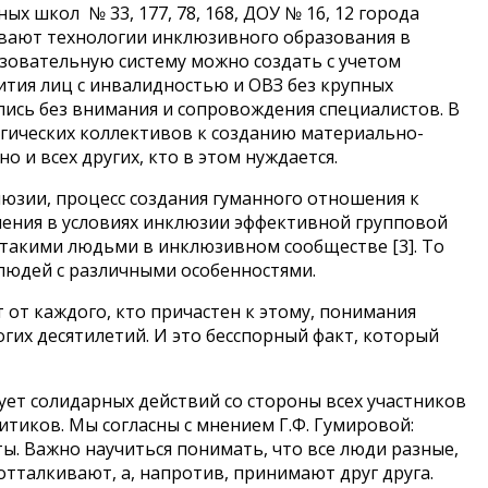
х школ № 33, 177, 78, 168, ДОУ № 16, 12 города
ивают технологии инклюзивного образования в
азовательную систему можно создать с учетом
ития лиц с инвалидностью и ОВЗ без крупных
ались без внимания и сопровождения специалистов. В
гических коллективов к созданию материально-
 и всех других, кто в этом нуждается.
юзии, процесс создания гуманного отношения к
чения в условиях инклюзии эффективной групповой
 такими людьми в инклюзивном сообществе [3]. То
 людей с различными особенностями.
от каждого, кто причастен к этому, понимания
гих десятилетий. И это бесспорный факт, который
ует солидарных действий со стороны всех участников
тиков. Мы согласны с мнением Г.Ф. Гумировой:
. Важно научиться понимать, что все люди разные,
отталкивают, а, напротив, принимают друг друга.