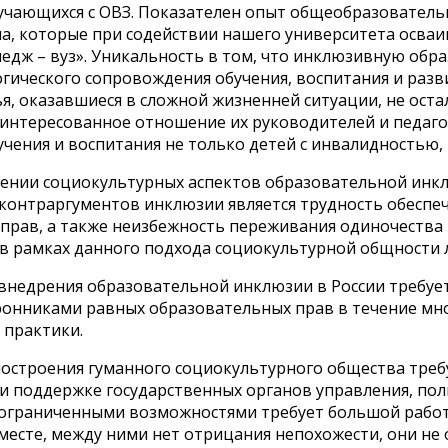
учающихся с ОВЗ. Показателен опыт общеобразовательны
ма, которые при содействии нашего университета осва
ледж – вуз». Уникальность в том, что инклюзивную обр
гического сопровождения обучения, воспитания и разв
ья, оказавшиеся в сложной жизненней ситуации, не ост
интересованное отношение их руководителей и педаго
ения и воспитания не только детей с инвалидностью, но
лении социокультурных аспектов образовательной инкл
 контраргументов инклюзии является трудность обеспе
 прав, а также неизбежность переживания одиночества
ия в рамках данного подхода социокультурной общности
внедрения образовательной инклюзии в России требует 
ронниками равных образовательных прав в течение мно
 практики.
остроения гуманного социокультурного общества треб
 поддержке государственных органов управления, поли
ограниченными возможностями требует большой работы
вместе, между ними нет отрицания непохожести, они не 