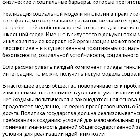
физические и социальные барьеры, которые препятст
Реализация социальной модели инклюзии в практике 
того факта, что нормальное развитие не является сре
потребностей особенных детей, создание для них сис
школьной среде. Именно в силу этого в документах и
инклюзия при ее корректной организации может вести
перспективе – и к существенным позитивным социаль
безопасности, социальной устойчивости, социального б
Если рассматривать каждый компонент триады «инклю
интеграции, то можно получить некую модель социаль
В настоящее время общество поворачивается к пробл
изменениями, начавшимися в условиях гуманизации о
необходимы политическая и законодательная основа. О
продолжает медленно, но верно преобразовывать обли
досуга. Политика государства должна реализовыватьс
требования к созданию условий для маломобильных гр
понимает значимость данной общегосударственной за
условия для реализации идей инклюзии.