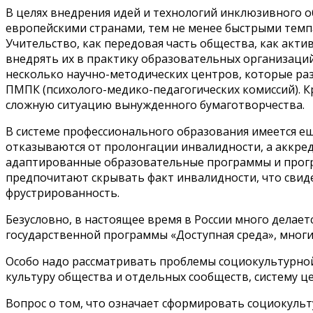
В целях внедрения идей и технологий инклюзивного о
европейскими странами, тем не менее быстрыми темп
Учительство, как передовая часть общества, как акт
внедрять их в практику образовательных организаций
несколько научно-методических центров, которые ра
ПМПК (психолого-медико-педагогических комиссий). 
сложную ситуацию вынужденного бумаготворчества.
В системе профессионального образования имеется ещ
отказываются от пролонгации инвалидности, а аккр
адаптированные образовательные программы и програ
предпочитают скрывать факт инвалидности, что свид
фрустрированность.
Безусловно, в настоящее время в России много делае
государственной программы «Доступная среда», мног
Особо надо рассматривать проблемы социокультурной
культуру общества и отдельных сообществ, систему ц
Вопрос о том, что означает сформировать социокульт