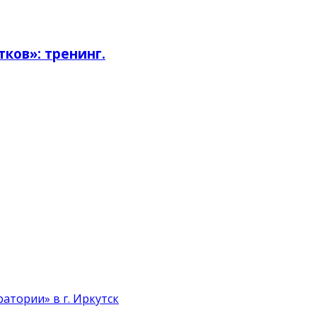
ков»: тренинг.
атории» в г. Иркутск