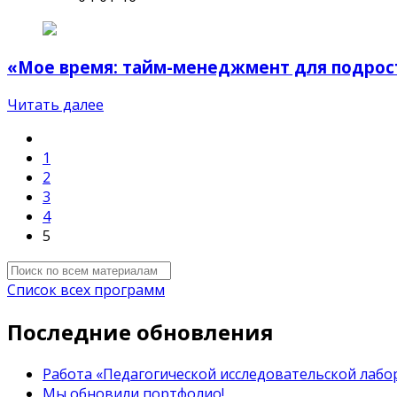
«Мое время: тайм-менеджмент для подрост
Читать далее
1
2
3
4
5
Список всех программ
Последние обновления
Работа «Педагогической исследовательской лабор
Мы обновили портфолио!