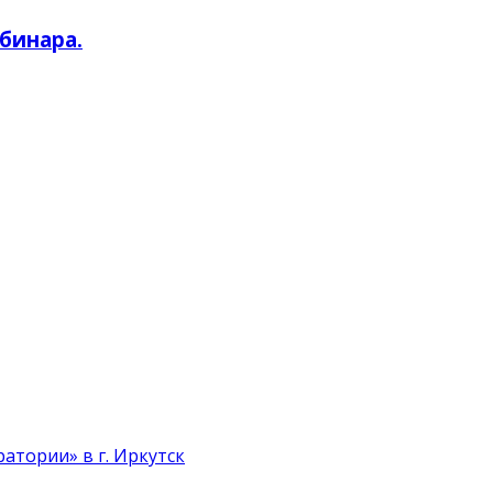
бинара.
атории» в г. Иркутск