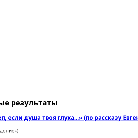
ые результаты
еп, если душа твоя глуха…» (по рассказу Евг
дение»)