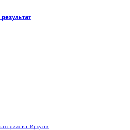
 результат
атории» в г. Иркутск