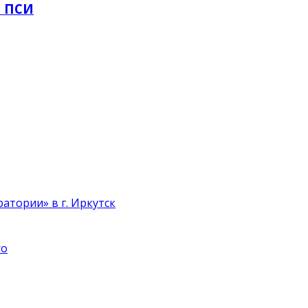
И ПСИ
атории» в г. Иркутск
ro