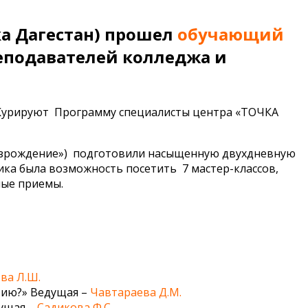
ка Дагестан) прошел
обучающий
реподавателей колледжа и
Курируют Программу специалисты центра «ТОЧКА
озрождение») подготовили насыщенную двухдневную
ика была возможность посетить 7 мастер-классов,
ные приемы.
ва Л.Ш.
тию?» Ведущая –
Чавтараева Д.М.
дущая –
Садикова Ф.С.