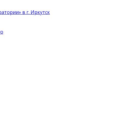
атории» в г. Иркутск
ro