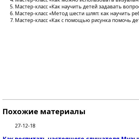
Мастер-класс «Как научить детей задавать воп
Мастер-класс «Метод шести шляп: как научить р
Мастер-класс «Как с помощью рисунка помочь д
«Для ведущих мастер-классов это была «методичес
подготовке команды. Год был ориентирован на то
важно, чтобы педагоги не только могли дать хорош
Наша работа в течение года была высоко оценен
кто был на обучающем семинаре»
Похожие материалы
27-12-18
Как воспитать настоящего слушателя Музы