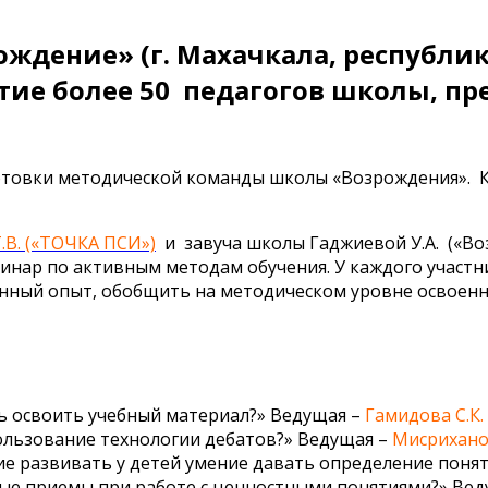
рождение» (г. Махачкала, республи
стие более 50 педагогов школы, п
отовки методической команды школы «Возрождения». 
.В. («ТОЧКА ПСИ»)
и завуча школы Гаджиевой У.А. («В
инар по активным методам обучения. У каждого участн
енный опыт, обобщить на методическом уровне освоен
ь освоить учебный материал?» Ведущая –
Гамидова С.К.
ользование технологии дебатов?» Ведущая –
Мисрихано
ие развивать у детей умение давать определение поня
ные приемы при работе с ценностными понятиями?» Ве