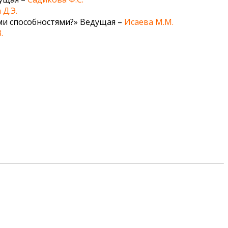
Д.Э.
ми способностями?» Ведущая –
Исаева М.М.
.
ульминация первого года нашего общего проекта по
ьную позицию – позицию «методист». Для нас было
оллегам. И у нас все получилось!
алидовым Хабибом Магомедовичем
и каждым,
Меркулова Татьяна Викторовна