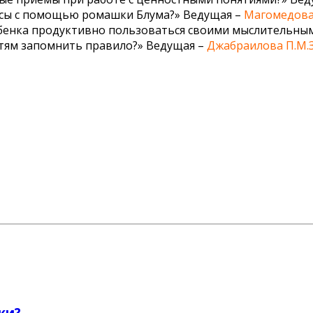
росы с помощью ромашки Блума?» Ведущая –
Магомедова 
ебенка продуктивно пользоваться своими мыслительны
етям запомнить правило?» Ведущая –
Джабраилова П.М.З
кая премьера». Мы все были взволнованы, так как это к
, чтобы участники проекта приняли новую профессионал
ий урок детям, но и передать методический опыт своим к
а директором школы кандидатом психологических наук
Х
ки?