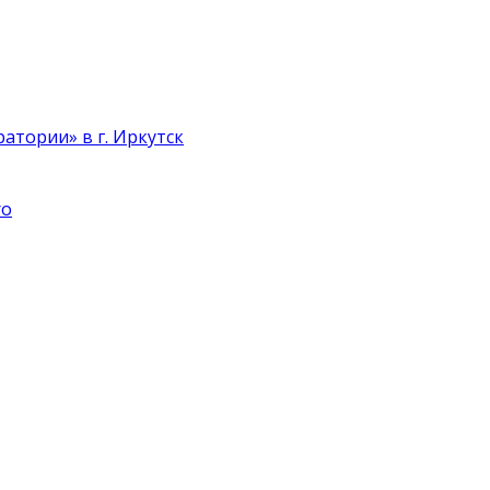
атории» в г. Иркутск
ro