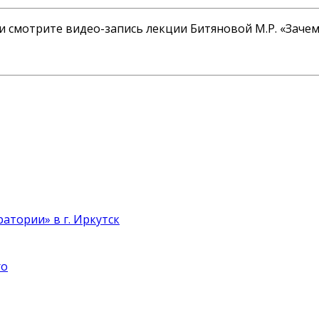
 смотрите видео-запись лекции Битяновой М.Р. «Зачем
атории» в г. Иркутск
ro