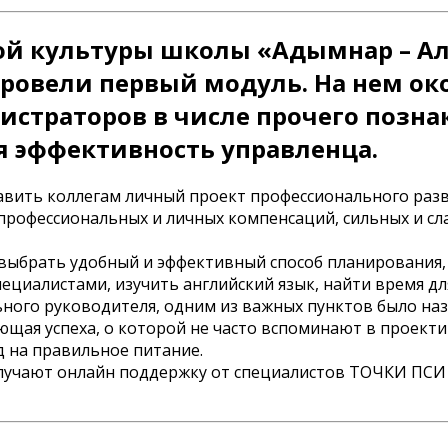
ой культуры школы «Адымнар – Ала
ровели первый модуль. На нем ок
траторов в числе прочего познак
 эффективность управленца.
тавить коллегам личный проект профессионального разв
 профессиональных и личных компенсаций, сильных и с
; выбрать удобный и эффективный способ планирования
циалистами, изучить английский язык, найти время для
ьного руководителя, одним из важных пунктов было на
ющая успеха, о которой не часто вспоминают в проект
д на правильное питание.
получают онлайн поддержку от специалистов ТОЧКИ ПСИ