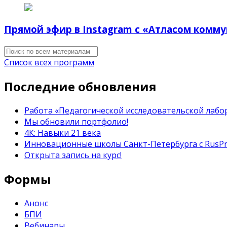
Прямой эфир в Instagram с «Атласом комм
Список всех программ
Последние обновления
Работа «Педагогической исследовательской лабор
Мы обновили портфолио!
4К: Навыки 21 века
Инновационные школы Санкт-Петербурга с RusP
Открыта запись на курс!
Формы
Анонс
БПИ
Вебинары