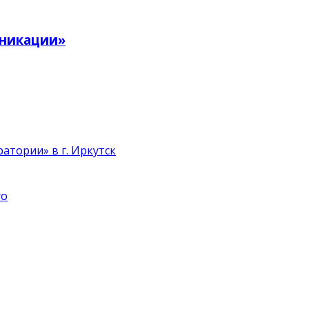
уникации»
атории» в г. Иркутск
ro