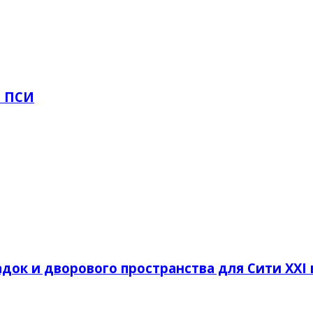
И ПСИ
док и дворового пространства для Сити XXI 