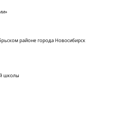
ии»
брьском районе города Новосибирск
ой школы