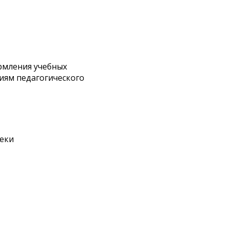
рмления учебных
иям педагогического
еки